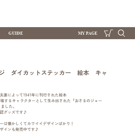
GUIDE
MY PAGE
CART
SEARCH
ジ ダイカットステッカー 絵本 キャ
夫妻によって1941年に刊行された絵本
ge」に登場するキャラクターとして生み出された『おさるのジョー
りました。
認グッズです♪
ーは懐かしくてカワイイデザインばかり！
ザインも発売中です♪