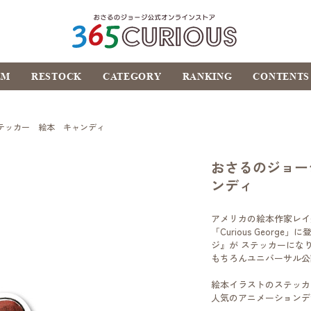
おさるのジョージ公式オ
EM
RESTOCK
CATEGORY
RANKING
CONTENTS
ンラインストア
365CURIOUS
テッカー 絵本 キャンディ
おさるのジョー
ンディ
アメリカの絵本作家レイ
「Curious Geor
ジ』が ステッカーにな
もちろんユニバーサル公
絵本イラストのステッカ
人気のアニメーションデ