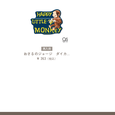
再入荷
おさるのジョージ ダイカットステッカー 絵本 HAPPY LITTLE MONKEY
¥ 363
（税込）