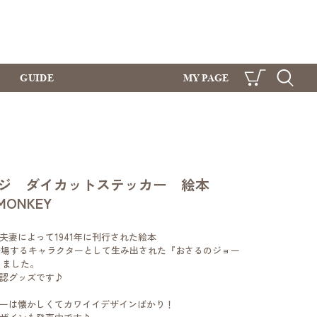
GUIDE
MY PAGE
CART
SEARCH
ージ ダイカットステッカー 絵本
 MONKEY
夫妻によって1941年に刊行された絵本
ge」に登場するキャラクターとして生み出された『おさるのジョー
りました。
認グッズです♪
ーは懐かしくてカワイイデザインばかり！