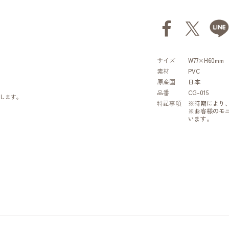
サイズ
W77×H60mm
素材
PVC
原産国
日本
品番
CG-015
します。
特記事項
※時期により
※お客様のモ
います。