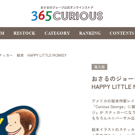
おさるのジョージ公式オ
EM
RESTOCK
CATEGORY
RANKING
CONTENTS
ンラインストア
365CURIOUS
 絵本 HAPPY LITTLE MONKEY
再入荷
おさるのジョ
HAPPY LITTLE
アメリカの絵本作家レイ
「Curious Geor
ジ』が ステッカーにな
もちろんユニバーサル公
絵本イラストのステッカ