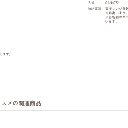
品番
SAN4272
特記事項
電子レンジ食
※時期により
※お客様のモ
います。
します。
ススメの関連商品