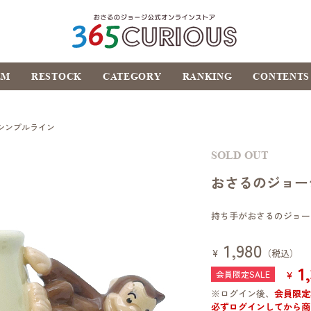
おさるのジョージ公式オ
EM
RESTOCK
CATEGORY
RANKING
CONTENTS
ンラインストア
365CURIOUS
シンプルライン
SOLD OUT
おさるのジョー
持ち手がおさるのジョー
1,980
¥
（税込）
1
¥
※ログイン後、
会員限定
必ずログインしてから商