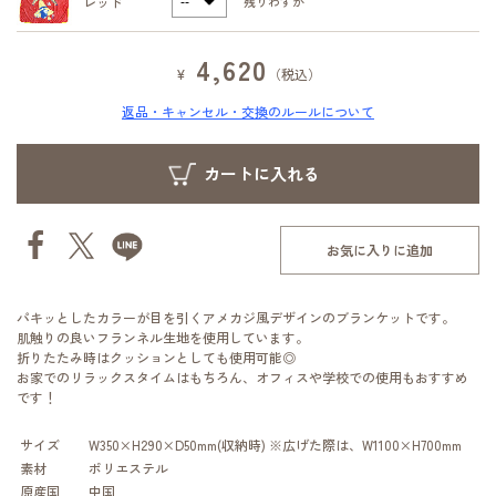
レッド
残りわずか
4,620
¥
（税込）
返品・キャンセル・交換のルールについて
お気に入りに追加
パキッとしたカラーが目を引くアメカジ風デザインのブランケットです。
肌触りの良いフランネル生地を使用しています。
折りたたみ時はクッションとしても使用可能◎
お家でのリラックスタイムはもちろん、オフィスや学校での使用もおすすめ
です！
サイズ
W350×H290×D50mm(収納時) ※広げた際は、W1100×H700mm
素材
ポリエステル
原産国
中国