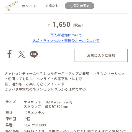
ホワイト
在庫なし
再入荷通知
1,650
¥
（税込）
再入荷通知について
返品・キャンセル・交換のルールについて
お気に入りに追加
クッションチャーム付きショルダーストラップが登場！うちわカバーとセッ
ト使用しても良し、ペンライトの落下防止にも◎
推し活がもっと楽しくなるアイテム♪
カラバリ豊富なのでメンカラも見つかるはずです◎
サイズ
マスコット：H65×W65mm以内
ストラップ：最長約1500mm
素材
ポリエステル
原産国
中国
品番
OG-RMN0009
特記事項
※時期により、裏地や一部パーツなど仕様が若干変わる場合がご