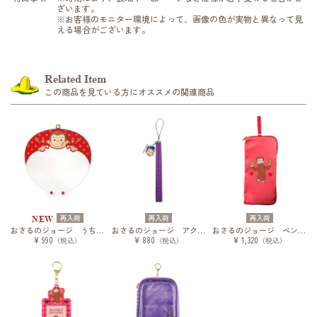
ざいます。
※お客様のモニター環境によって、画像の色が実物と異なって見
える場合がございます。
Related Item
この商品を見ている方にオススメの関連商品
再入荷
再入荷
再入荷
NEW
おさるのジョージ うちわカバーvol.2
おさるのジョージ アクリルキーチェーン
おさるのジョージ ペンライトケース
¥ 990
¥ 880
¥ 1,320
（税込）
（税込）
（税込）