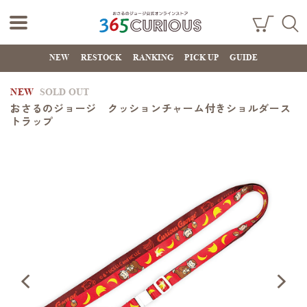
おさるのジョー
ショ
検索
ッピ
NEW
RESTOCK
RANKING
PICK UP
GUIDE
ジ公式オンライ
ング
カー
ンストア
ト
NEW
SOLD OUT
365CURIOUS
おさるのジョージ クッションチャーム付きショルダース
トラップ