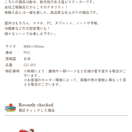
こちらの商品は耐水、耐光性のある塩ビステッカーです。
自社工場製品だからこそのクオリティ！
他輸入品とは一線を画した、高品質な仕上がりの商品です。
屋外はもちろん、スマホ、PC、タブレット、ノートや手帳、
冷蔵庫などの大型家電にも！
様々なシーンでお楽しみ下さい。
サイズ
W68×H57mm
素材
PVC
原産国
日本
品番
CG-013
特記事項
※時期により、裏地や一部パーツなど仕様が若干変わる場合がご
ざいます。
※お客様のモニター環境によって、画像の色が実物と異なって見
える場合がございます。
Recently checked
最近チェックした商品