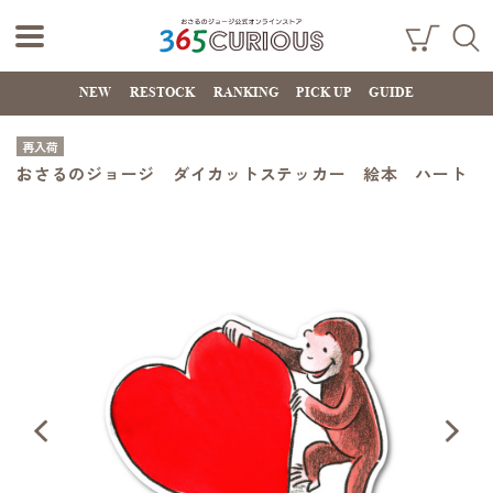
おさるのジョー
ショ
検索
ッピ
NEW
RESTOCK
RANKING
PICK UP
GUIDE
ジ公式オンライ
ング
カー
ンストア
ト
再入荷
365CURIOUS
おさるのジョージ ダイカットステッカー 絵本 ハート