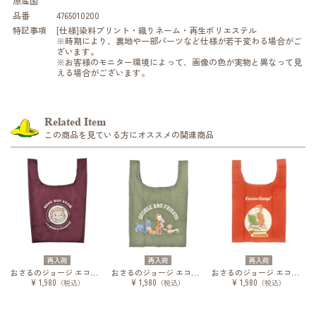
原産国
品番
4765010200
特記事項
[仕様]染料プリント・織りネーム・再生ポリエステル
※時期により、裏地や一部パーツなど仕様が若干変わる場合がご
ざいます。
※お客様のモニター環境によって、画像の色が実物と異なって見
える場合がございます。
Related Item
この商品を見ている方にオススメの関連商品
再入荷
再入荷
再入荷
おさるのジョージ エコバッグ にっこりジョージ
おさるのジョージ エコバッグ ジョージのお友達
おさるのジョージ エコバッグ ジョージの本
¥ 1,980
¥ 1,980
¥ 1,980
（税込）
（税込）
（税込）