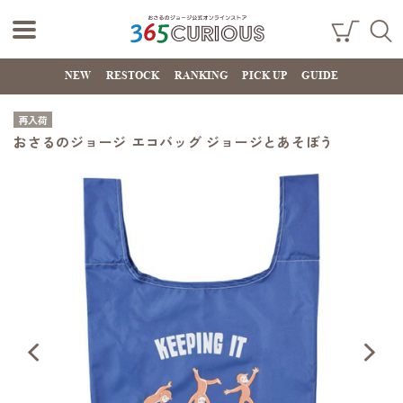
おさるのジョー
ショ
検索
ッピ
NEW
RESTOCK
RANKING
PICK UP
GUIDE
ジ公式オンライ
ング
カー
ンストア
ト
再入荷
365CURIOUS
おさるのジョージ エコバッグ ジョージとあそぼう