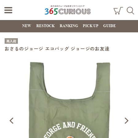
おさるのジョー
ショ
検索
ッピ
NEW
RESTOCK
RANKING
PICK UP
GUIDE
ジ公式オンライ
ング
カー
ンストア
ト
再入荷
365CURIOUS
おさるのジョージ エコバッグ ジョージのお友達