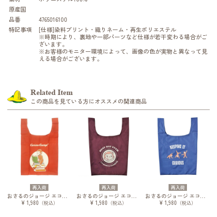
原産国
品番
4765016100
特記事項
[仕様]染料プリント・織りネーム・再生ポリエステル
※時期により、裏地や一部パーツなど仕様が若干変わる場合がご
ざいます。
※お客様のモニター環境によって、画像の色が実物と異なって見
える場合がございます。
Related Item
この商品を見ている方にオススメの関連商品
再入荷
再入荷
再入荷
おさるのジョージ エコバッグ ジョージの本
おさるのジョージ エコバッグ にっこりジョージ
おさるのジョージ エコバッグ ジョージとあそぼう
¥ 1,980
¥ 1,980
¥ 1,980
（税込）
（税込）
（税込）