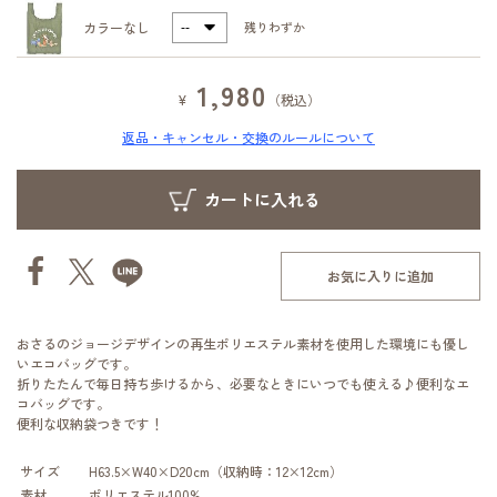
カラーなし
残りわずか
1,980
¥
（税込）
返品・キャンセル・交換のルールについて
お気に入りに追加
おさるのジョージデザインの再生ポリエステル素材を使用した環境にも優し
いエコバッグです。
折りたたんで毎日持ち歩けるから、必要なときにいつでも使える♪便利なエ
コバッグです。
便利な収納袋つきです！
サイズ
H63.5×W40×D20cm（収納時：12×12cm）
素材
ポリエステル100%