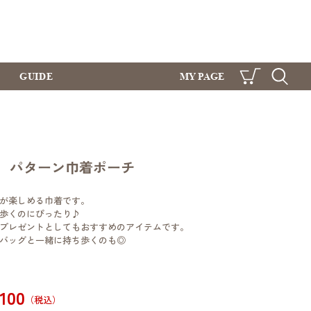
GUIDE
MY PAGE
CART
SEARCH
orge パターン巾着ポーチ
が楽しめる巾着です。
歩くのにぴったり♪
プレゼントとしてもおすすめのアイテムです。
バッグと一緒に持ち歩くのも◎
,100
（税込）