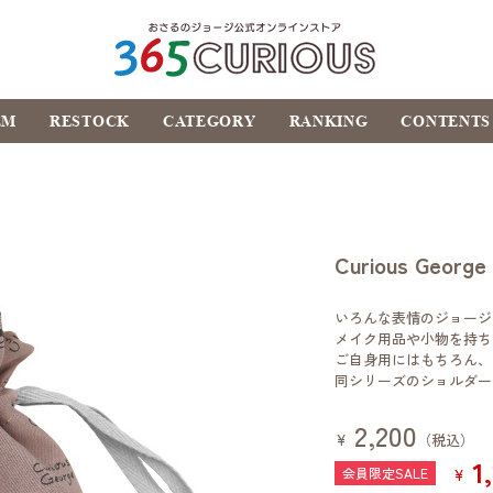
おさるのジョージ公式オ
EM
RESTOCK
CATEGORY
RANKING
CONTENTS
ンラインストア
365CURIOUS
Curious Ge
いろんな表情のジョージ
メイク用品や小物を持ち
ご自身用にはもちろん、
同シリーズのショルダー
2,200
¥
（税込）
1
¥