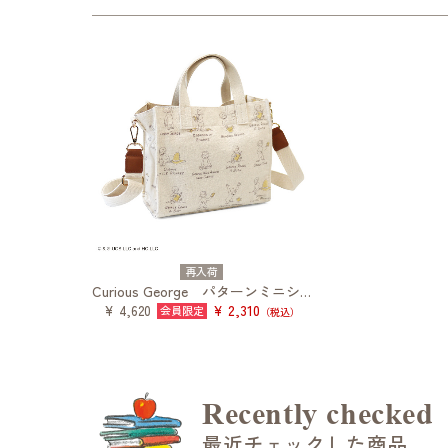
再入荷
Curious George パターンミニショルダー
¥ 2,310
¥ 4,620
（税込）
Recently checked
最近チェックした商品