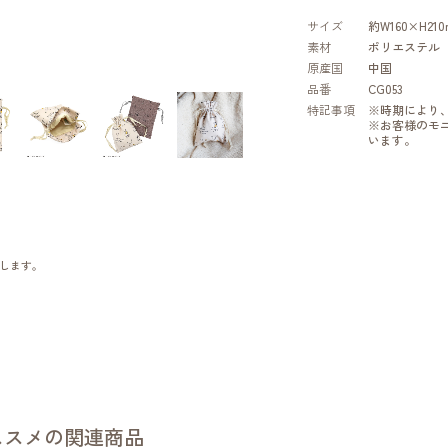
サイズ
約W160×H210
素材
ポリエステル
原産国
中国
品番
CG053
特記事項
※時期により
※お客様のモ
います。
します。
ススメの関連商品