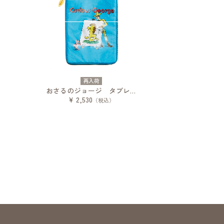
再入荷
おさるのジョージ タブレットケース アルファベット絵本
¥ 2,530
（税込）