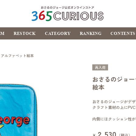
おさるのジョージ公式オ
EM
RESTOCK
CATEGORY
RANKING
CONTENTS
ンラインストア
365CURIOUS
 アルファベット絵本
再入荷
おさるのジョー
絵本
おさるのジョージがデザ
クラフト素材の上にPV
内側にはクッション性が
2,530
¥
（税込）