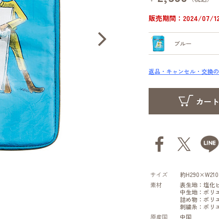
販売期間：2024/07/12 
ブルー
返品・キャンセル・交換の
サイズ
約H290×W210
素材
表生地：塩化
中生地：ポリエ
詰め物：ポリ
刺繍糸：ポリエ
原産国
中国