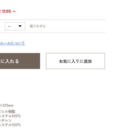
13:00 ～
残りわずか
ルールについて
お気に入りに追加
×D15mm
ビニル樹脂
ステル100％
エチレン
ステル100％