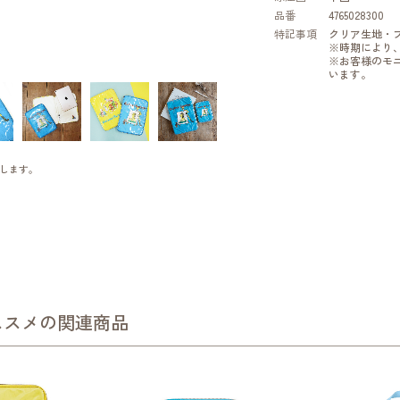
品番
4765028300
特記事項
クリア生地・
※時期により
※お客様のモ
います。
します。
ススメの関連商品